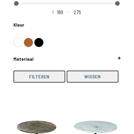
€
-
Minimale prijs
Maximale prijs
Kleur
Materiaal
Marmer
Staal
FILTEREN
WISSEN