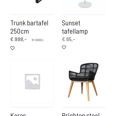
Trunk bartafel
Sunset
250cm
tafellamp
spronkelijke
idige
€
999,-
€
65,-
€
1.600,-
prijs
prijs
is:
was:
 999,-.
€ 1.600,-.
Keros
Brighton stoel