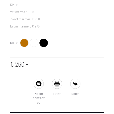
Kleur:
Wit marmer: € 189
Zwart marmer: € 260
Bruin marmer: € 275
Kleur
Bruin
Wit
Zwart
€
260,-
SHARE
Neem
Print
Delen
contact
op