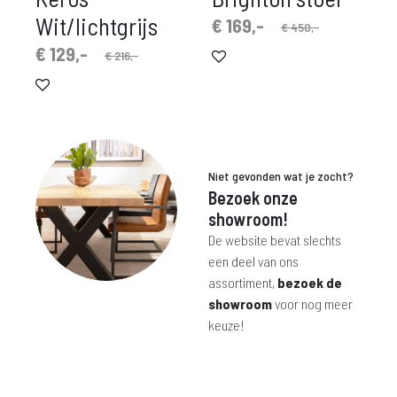
Wit/lichtgrijs
Oorspronkelijke
Huidige
€
169,-
€
450,-
prijs
prijs
spronkelijke
idige
€
129,-
€
216,-
is:
was:
prijs
prijs
€ 169,-.
€ 450,-.
is:
was:
€ 129,-.
€ 216,-.
Niet gevonden wat je zocht?
Bezoek onze
showroom!
De website bevat slechts
een deel van ons
assortiment,
bezoek de
showroom
voor nog meer
keuze!