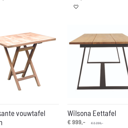
kante vouwtafel
Wilsona Eettafel
m
Oorspronkelijke
Huidige
€
999,-
€
2.299,-