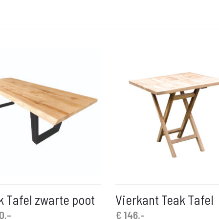
k Tafel zwarte poot
Vierkant Teak Tafel
0,-
€
146,-