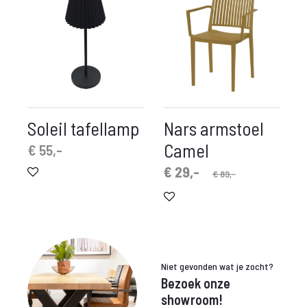
Soleil tafellamp
Nars armstoel
Camel
€
55,-
Oorspronkelijke
Huidige
€
29,-
€
89,-
prijs
prijs
is:
was:
€ 29,-.
€ 89,-.
Niet gevonden wat je zocht?
Bezoek onze
showroom!