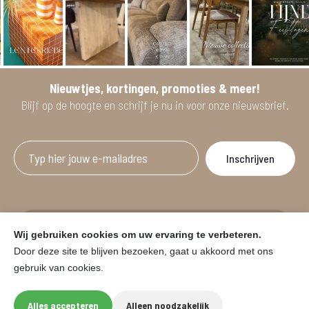
Nieuwtjes, kortingen, promoties & meer!
Blijf op de hoogte en schrijf je nu in voor onze nieuwsbrief.
Afgeprijsde artikelen zijn geldig bij aankoop
Wij gebruiken cookies om uw ervaring te verbeteren.
vanaf minimum 2 willekeurige artikelen.
Door deze site te blijven bezoeken, gaat u akkoord met ons
gebruik van cookies.
© HOUSE & GARDEN - Zuiderdijk 25, 9230 Wetteren
Onder voorbehoud van prijswijzigingen in de winkel en typfouten.
Alles accepteren
Alleen noodzakelijk