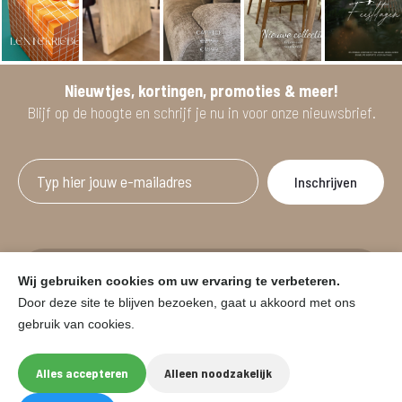
Nieuwtjes, kortingen, promoties & meer!
Blijf op de hoogte en schrijf je nu in voor onze nieuwsbrief.
Afgeprijsde artikelen zijn geldig bij aankoop
Wij gebruiken cookies om uw ervaring te verbeteren.
vanaf minimum 2 willekeurige artikelen.
Door deze site te blijven bezoeken, gaat u akkoord met ons
gebruik van cookies.
© HOUSE & GARDEN - Zuiderdijk 25, 9230 Wetteren
Onder voorbehoud van prijswijzigingen in de winkel en typfouten.
Alles accepteren
Alleen noodzakelijk