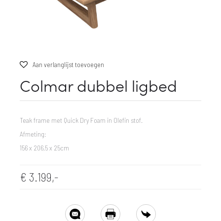
Aan verlanglijst toevoegen
Colmar dubbel ligbed
Teak frame met Quick Dry Foam in Olefin stof.
Afmeting:
156 x 206,5 x 25cm
€
3.199,-
SHARE