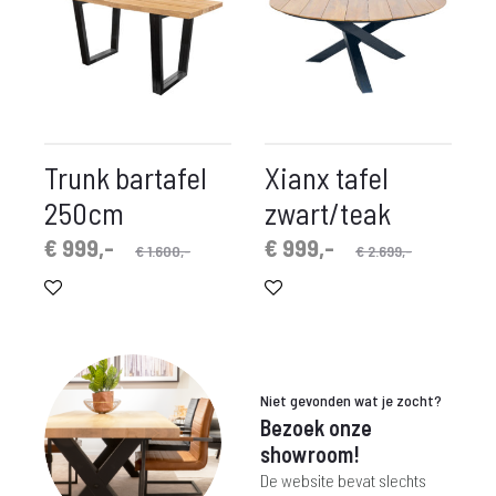
Trunk bartafel
Xianx tafel
250cm
zwart/teak
spronkelijke
idige
Oorspronkelijke
Huidige
€
999,-
€
999,-
€
1.600,-
€
2.699,-
prijs
prijs
prijs
prijs
is:
was:
is:
was:
 999,-.
€ 1.600,-.
€ 999,-.
€ 2.699,-.
Niet gevonden wat je zocht?
Bezoek onze
showroom!
De website bevat slechts