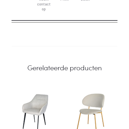
contact
 615,-.
€ 699,-.
op
Gerelateerde producten