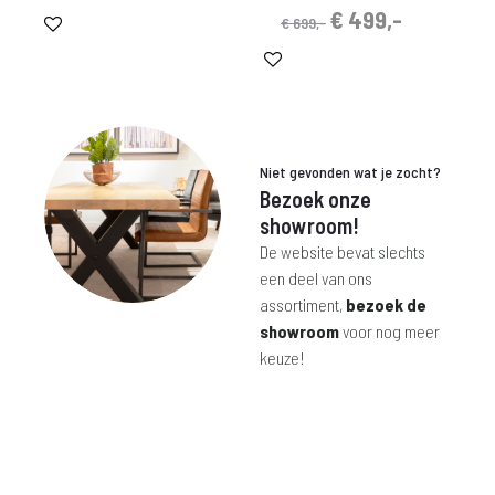
prijs
prijs
Oorspronkelijke
Huidige
€
499,-
€
699,-
was:
is:
prijs
prijs
€ 330,-.
€ 215,-.
was:
is:
€ 699,-.
€ 499,-.
Niet gevonden wat je zocht?
Bezoek onze
showroom!
De website bevat slechts
een deel van ons
assortiment,
bezoek de
showroom
voor nog meer
keuze!