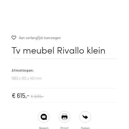
Aan verlanglijst toevoegen
Tv meubel Rivallo klein
Afmetingen:
1663 x 612 x 451 mm
pronkelijke
dige
€
615,-
€
699,-
prijs
prijs
SHARE
is:
was:
Neem
Print
Delen