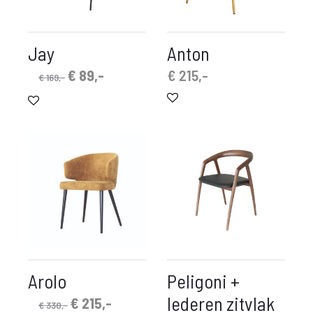
Jay
Anton
Oorspronkelijke
Huidige
€
89,-
€
215,-
€
169,-
prijs
prijs
was:
is:
€ 169,-.
€ 89,-.
Arolo
Peligoni +
lederen zitvlak
Oorspronkelijke
Huidige
€
215,-
€
330,-