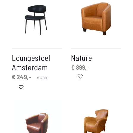
Loungestoel
Nature
Amsterdam
€
899,-
rspronkelijke
idige
€
249,-
€
499,-
prijs
prijs
is:
was:
 249,-.
€ 499,-.