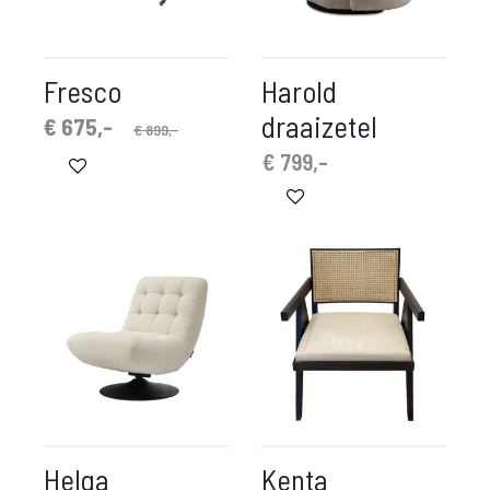
Fresco
Harold
draaizetel
spronkelijke
idige
€
675,-
€
899,-
prijs
prijs
€
799,-
is:
was:
 675,-.
€ 899,-.
Helga
Kenta