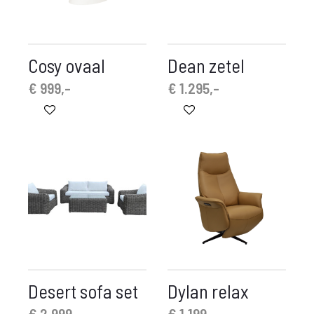
Cosy ovaal
Dean zetel
€
999,-
€
1.295,-
Desert sofa set
Dylan relax
€
2.999,-
€
1.199,-