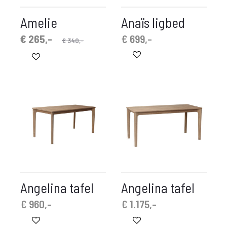
Amelie
Anaïs ligbed
spronkelijke
idige
€
265,-
€
699,-
€
340,-
prijs
prijs
is:
was:
 265,-.
€ 340,-.
Angelina tafel
Angelina tafel
€
960,-
€
1.175,-