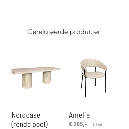
Gerelateerde producten
Nordcase
Amelie
(ronde poot)
Oorspronkelijke
Huidige
€
265,-
€
340,-