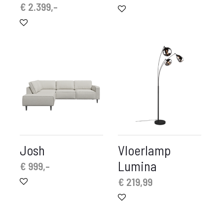
prijs
prijs
€
2.399,-
is:
was:
€ 265,-.
€ 340,-.
Josh
Vloerlamp
Lumina
€
999,-
€
219,99