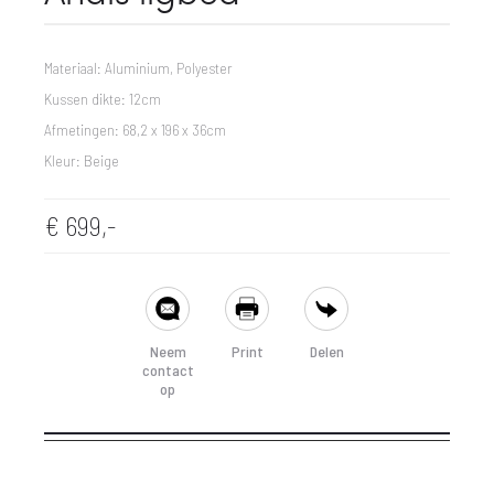
Materiaal: Aluminium, Polyester
Kussen dikte: 12cm
Afmetingen: 68,2 x 196 x 36cm
Kleur: Beige
€
699,-
SHARE
Neem
Print
Delen
contact
op