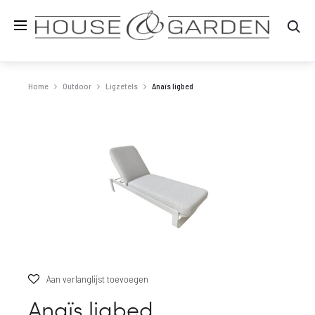
Zo
Home
Outdoor
Ligzetels
Anaïs ligbed
Aan verlanglijst toevoegen
Anaïs ligbed