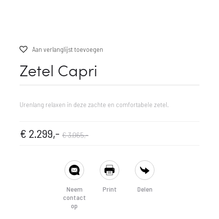
Aan verlanglijst toevoegen
Zetel Capri
Urenlang relaxen in deze zachte en comfortabele zetel.
dige
rspronkelijke
€
2.299,-
€
3.065,-
prijs
prijs
SHARE
is:
was:
Neem
Print
Delen
contact
299,-.
€ 3.065,-.
op