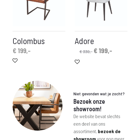
Colombus
Adore
Oorspronkelijke
Huidige
€
199,-
€
199,-
€
330,-
prijs
prijs
was:
is:
€ 330,-.
€ 199,-.
Niet gevonden wat je zocht?
Bezoek onze
showroom!
De website bevat slechts
een deel van ons
assortiment,
bezoek de
showroom
voor nog meer