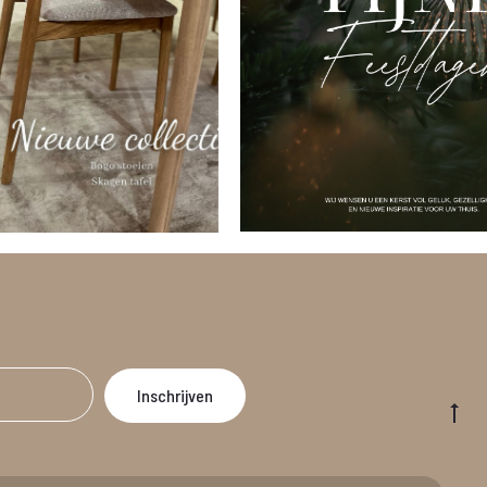
Go
to
to