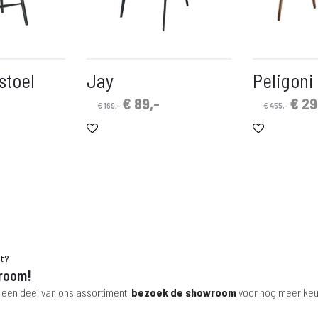
stoel
Jay
Peligoni
Oorspronkelijke
Huidige
Oors
€
89,-
€
29
€
169,-
€
455,-
prijs
prijs
prijs
was:
is:
was
€ 169,-.
€ 89,-.
€ 45
ht?
room!
 een deel van ons assortiment,
bezoek de showroom
voor nog meer keu