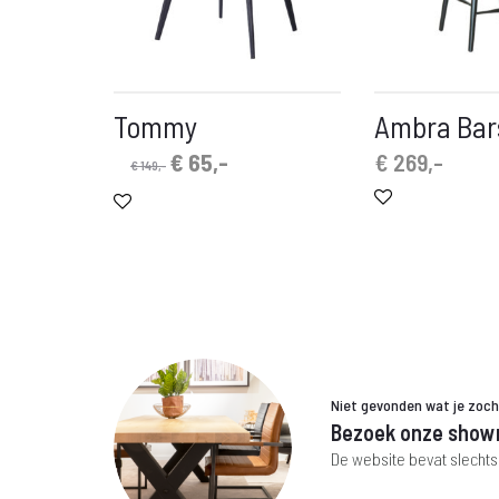
Tommy
Ambra Bar
Oorspronkelijke
Huidige
€
65,-
€
269,-
€
149,-
prijs
prijs
was:
is:
€ 149,-.
€ 65,-.
Niet gevonden wat je zoc
Bezoek onze show
De website bevat slechts