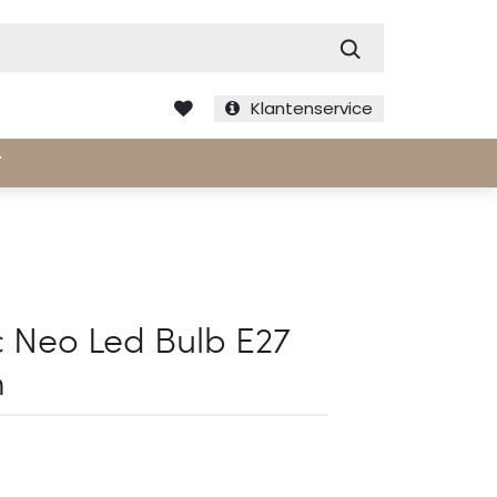
Zoek
Klantenservice
T
 Neo Led Bulb E27
m