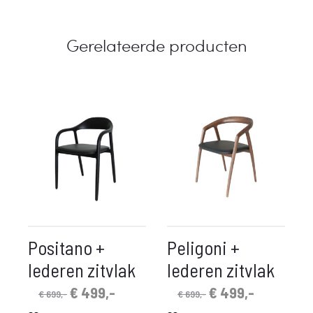
Gerelateerde producten
Positano +
Peligoni +
lederen zitvlak
lederen zitvlak
Oorspronkelijke
Huidige
Oorspronkelijke
Huidige
€
499,-
€
499,-
€
699,-
€
699,-
prijs
prijs
prijs
prijs