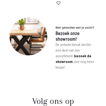
was:
is:
prijs
prijs
€ 330,-.
€ 215,-.
was:
is:
€ 699,-.
€ 499,-.
Niet gevonden wat je zocht?
Bezoek onze
showroom!
De website bevat slechts
een deel van ons
assortiment,
bezoek de
showroom
voor nog meer
keuze!
Volg ons op