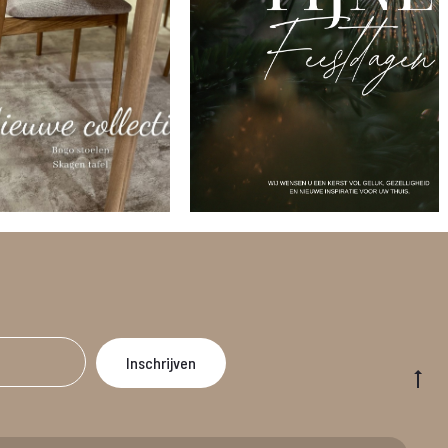
Go
to
to