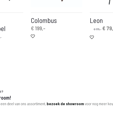
Colombus
Leon
el
Oors
€
199,-
€
79,
€
175,-
prijs
,-
was:
€ 175
ht?
room!
 een deel van ons assortiment,
bezoek de showroom
voor nog meer keu