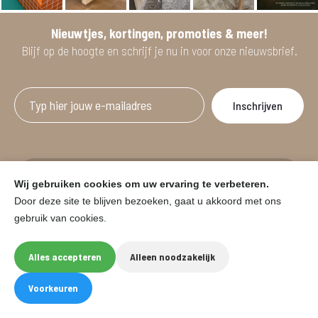
Nieuwtjes, kortingen, promoties & meer!
Blijf op de hoogte en schrijf je nu in voor onze nieuwsbrief.
Afgeprijsde artikelen zijn geldig bij aankoop
Wij gebruiken cookies om uw ervaring te verbeteren.
vanaf minimum 2 willekeurige artikelen.
Door deze site te blijven bezoeken, gaat u akkoord met ons
gebruik van cookies.
© HOUSE & GARDEN - Zuiderdijk 25, 9230 Wetteren
Onder voorbehoud van prijswijzigingen in de winkel en typfouten.
Alles accepteren
Alleen noodzakelijk
Website by
Eegix
F
I
Voorkeuren
a
n
c
s
e
t