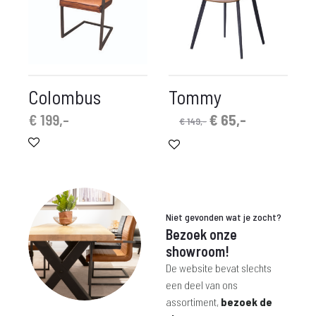
Colombus
Tommy
Oorspronkelijke
Huidige
€
199,-
€
65,-
€
149,-
prijs
prijs
was:
is:
€ 149,-.
€ 65,-.
Niet gevonden wat je zocht?
Bezoek onze
showroom!
De website bevat slechts
een deel van ons
assortiment,
bezoek de