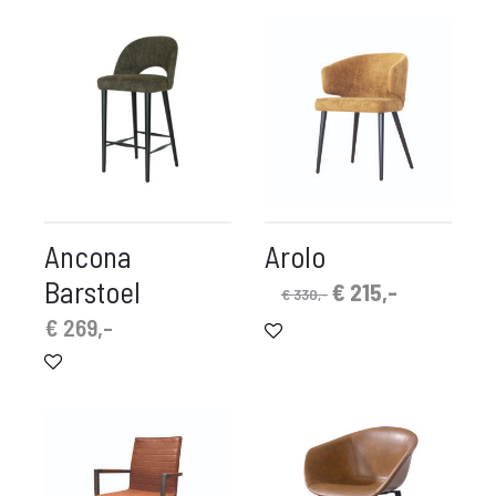
Ancona
Arolo
Barstoel
Oorspronkelijke
Huidige
€
215,-
€
330,-
prijs
prijs
€
269,-
was:
is:
€ 330,-.
€ 215,-.