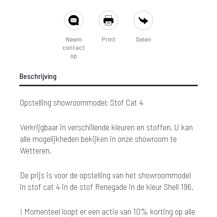
prijs
prijs
SHARE
is:
was:
Neem
Print
Delen
contact
 842,-.
€ 936,-.
op
Beschrijving
Opstelling showroommodel: Stof Cat 4
Verkrijgbaar in verschillende kleuren en stoffen. U kan
alle mogelijkheden bekijken in onze showroom te
Wetteren.
De prijs is voor de opstelling van het showroommodel
in stof cat 4 in de stof Renegade in de kleur Shell 196.
! Momenteel loopt er een actie van 10% korting op alle