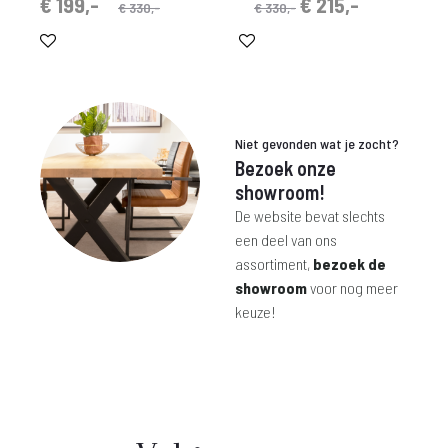
spronkelijke
idige
Oorspronkelijke
Huidige
€
199,-
€
215,-
€
330,-
€
330,-
prijs
prijs
prijs
prijs
is:
was:
was:
is:
€ 199,-.
€ 330,-.
€ 330,-.
€ 215,-.
Niet gevonden wat je zocht?
Bezoek onze
showroom!
De website bevat slechts
een deel van ons
assortiment,
bezoek de
showroom
voor nog meer
keuze!