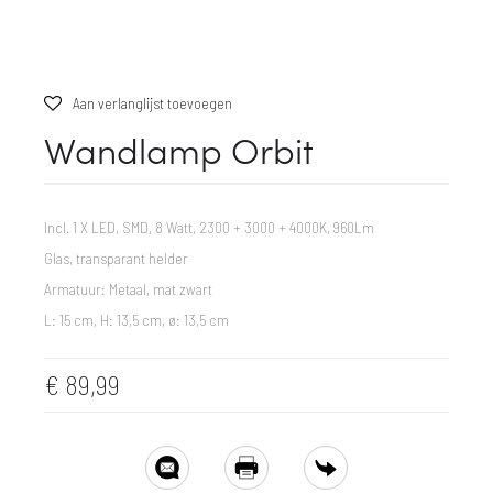
Aan verlanglijst toevoegen
Wandlamp Orbit
Incl. 1 X LED, SMD, 8 Watt, 2300 + 3000 + 4000K, 960Lm
Glas, transparant helder
Armatuur: Metaal, mat zwart
L: 15 cm, H: 13,5 cm, ø: 13,5 cm
€
89,99
SHARE