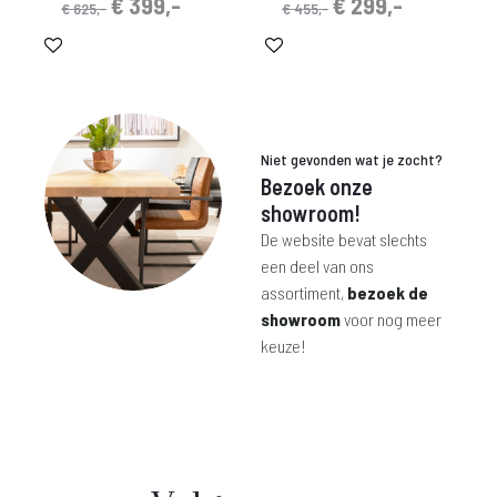
Oorspronkelijke
Huidige
Oorspronkelijke
Huidige
€
399,-
€
299,-
€
625,-
€
455,-
prijs
prijs
prijs
prijs
was:
is:
was:
is:
€ 625,-.
€ 399,-.
€ 455,-.
€ 299,-.
Niet gevonden wat je zocht?
Bezoek onze
showroom!
De website bevat slechts
een deel van ons
assortiment,
bezoek de
showroom
voor nog meer
keuze!