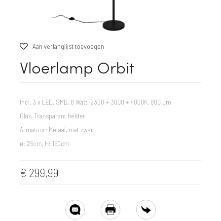
Aan verlanglijst toevoegen
Vloerlamp Orbit
Incl. 3 x LED, SMD, 8 Watt, 2300 + 3000 + 4000K, 800 Lm
Glas, Transparant helder
Armatuur: Metaal, mat zwart
ø: 25cm, H: 150cm
€
299,99
SHARE