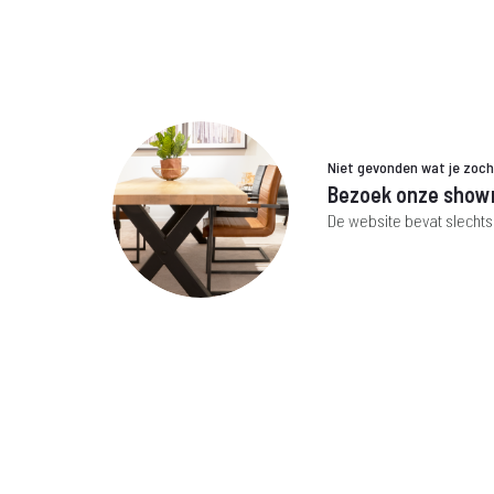
€ 199,-.
€ 79,-.
€ 299,-
Niet gevonden wat je zoc
Bezoek onze show
De website bevat slechts