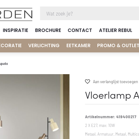
INSPIRATIE
BROCHURE
CONTACT
ATELIER REBUL
ECORATIE
VERLICHTING
EETKAMER
PROMO & OUTLE
Agudo
Aan verlanglijst toevoegen
Vloerlamp 
Artikelnummer: 419400217
2 X E27, max: 10W
Metaal, Armatuur, Metaal, Multic