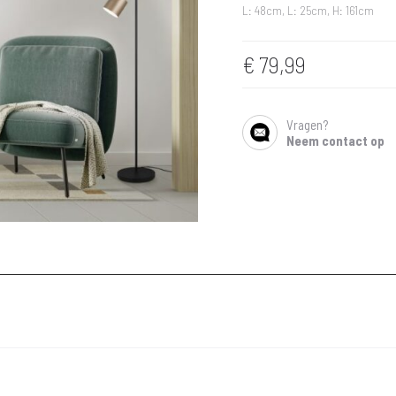
L: 48cm, L: 25cm, H: 161cm
€
79,99
Vragen?
SHARE
Neem contact op