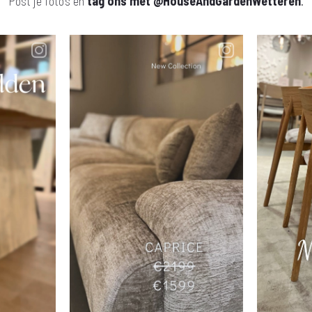
Post je foto's en
tag ons met
@HouseAndGardenWetteren
.