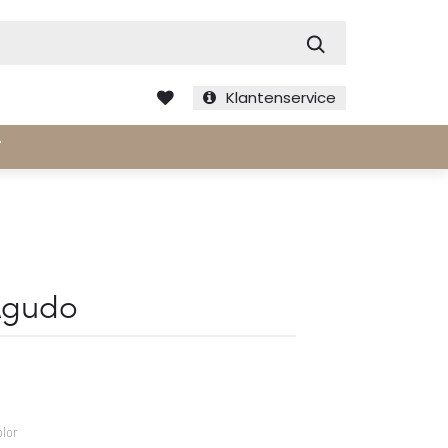
Zoek
Klantenservice
T
Agudo
olor