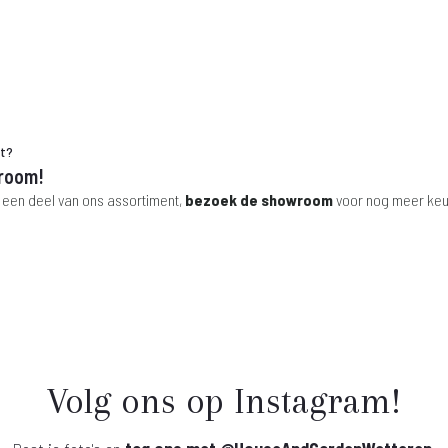
.
€ 219,-.
€ 330,-.
€ 199,-.
€ 45
ht?
room!
 een deel van ons assortiment,
bezoek de showroom
voor nog meer keu
Volg ons op Instagram!