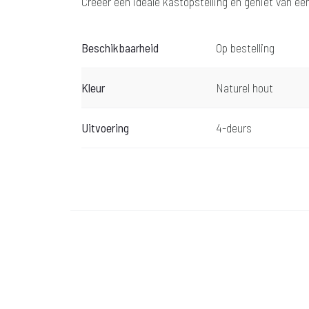
Creëer een ideale kastopstelling en geniet van een 
Beschikbaarheid
Op bestelling
Kleur
Naturel hout
Uitvoering
4-deurs