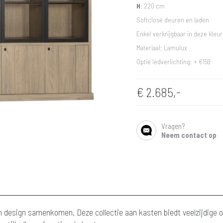
H
: 220 cm
Softclose deuren en laden
Enkel verkrijgbaar in deze kleur 
Materiaal: Lamulux
Optie ledverlichting: + €159
€
2.685,-
Vragen?
SHARE
Neem contact op
n design samenkomen. Deze collectie aan kasten biedt veelzijdige op