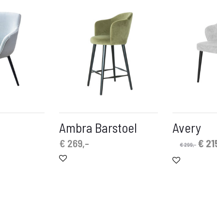
Ambra Barstoel
Avery
nkelijke
uidige
Oors
€
269,-
€
21
€
299,-
rijs
prijs
s:
was
.
 79,-.
€ 29