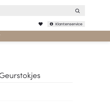
Zoek
Klantenservice
T
 Geurstokjes