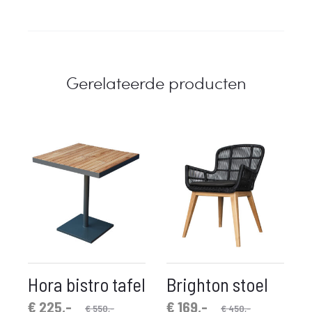
Gerelateerde producten
Hora bistro tafel
Brighton stoel
spronkelijke
idige
Oorspronkelijke
Huidige
€
225,-
€
169,-
€
550,-
€
450,-