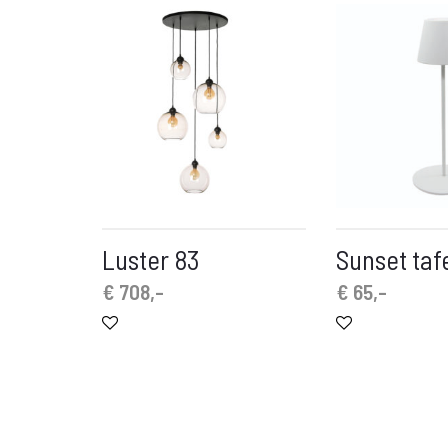
Luster 83
Sunset taf
€
708,-
€
65,-