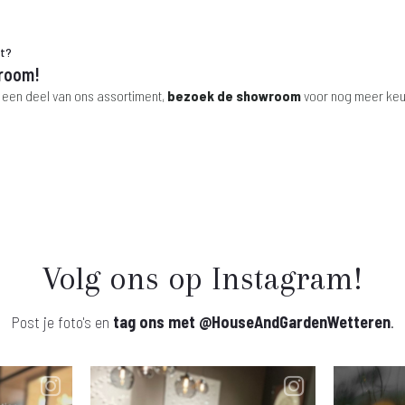
ht?
room!
 een deel van ons assortiment,
bezoek de showroom
voor nog meer keu
Volg ons op Instagram!
Post je foto's en
tag ons met
@HouseAndGardenWetteren
.