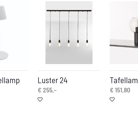
ellamp
Luster 24
Tafellam
€
255,-
€
151,80