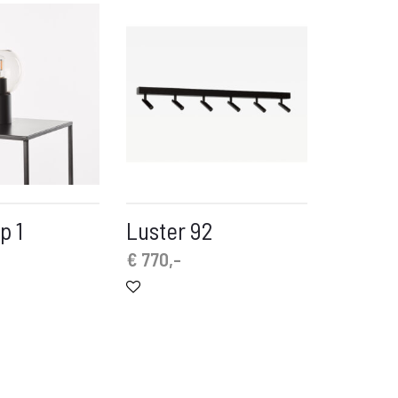
p 1
Luster 92
€
770,-