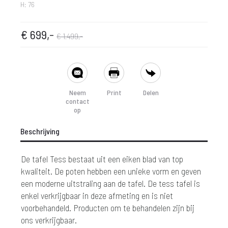
H: 76
pronkelijke
dige
€
699,-
€
1.499,-
prijs
prijs
SHARE
is:
was:
Neem
Print
Delen
contact
 699,-.
€ 1.499,-.
op
Beschrijving
De tafel Tess bestaat uit een eiken blad van top
kwaliteit. De poten hebben een unieke vorm en geven
een moderne uitstraling aan de tafel. De tess tafel is
enkel verkrijgbaar in deze afmeting en is niet
voorbehandeld. Producten om te behandelen zijn bij
ons verkrijgbaar.