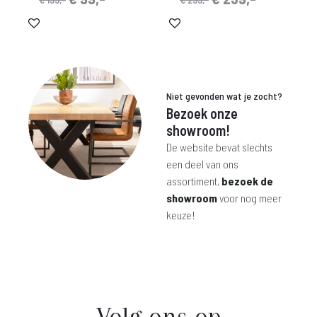
prijs
prijs
prijs
prijs
was:
is:
was:
is:
€ 199,-.
€ 99,-.
€ 299,-.
€ 239,-.
Niet gevonden wat je zocht?
Bezoek onze
showroom!
De website bevat slechts
een deel van ons
assortiment,
bezoek de
showroom
voor nog meer
keuze!
Volg ons op