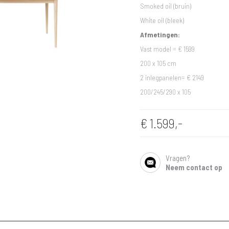
Smoked oil (bruin)
White oil (bleek)
Afmetingen:
Vast model = € 1599
200 x 105 cm
2 inlegpanelen= € 2149
200/245/290 x 105
€
1.599,-
Vragen?
SHARE
Neem contact op