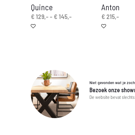
Quince
Anton
Prijsklasse:
€
129,-
-
€
145,-
€
215,-
€ 129,-
tot
€ 145,-
Niet gevonden wat je zoc
Bezoek onze show
De website bevat slechts