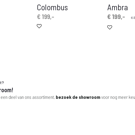
Colombus
Ambra
Oorspronkelijke
Huidige
€
199,-
€
199,-
€
3
prijs
prijs
is:
was:
€ 199,-.
€ 330,-.
ht?
room!
 een deel van ons assortiment,
bezoek de showroom
voor nog meer keu