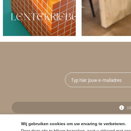
Af
Wij gebruiken cookies om uw ervaring te verbeteren.
© HOUSE & GARDEN - Zuiderdijk 25, 9230 Wetteren
Door deze site te blijven bezoeken, gaat u akkoord met ons