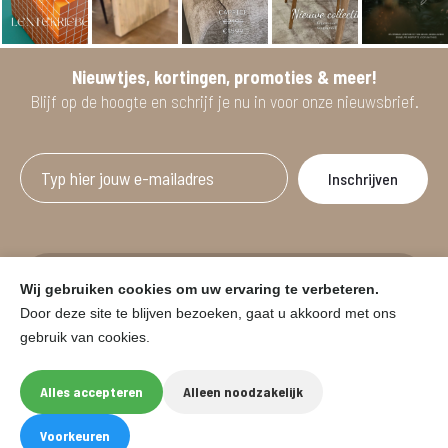
Nieuwtjes, kortingen, promoties & meer!
Blijf op de hoogte en schrijf je nu in voor onze nieuwsbrief.
Afgeprijsde artikelen zijn geldig bij aankoop
Wij gebruiken cookies om uw ervaring te verbeteren.
vanaf minimum 2 willekeurige artikelen.
Door deze site te blijven bezoeken, gaat u akkoord met ons
gebruik van cookies.
© HOUSE & GARDEN - Zuiderdijk 25, 9230 Wetteren
Onder voorbehoud van prijswijzigingen in de winkel en typfouten.
Alles accepteren
Alleen noodzakelijk
Website by
Eegix
F
I
Voorkeuren
a
n