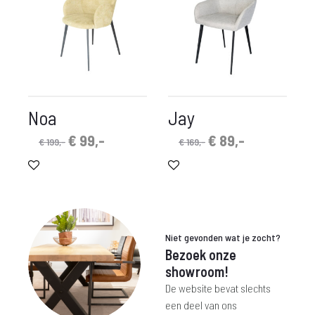
Noa
Jay
Oorspronkelijke
Huidige
Oorspronkelijke
Huidige
€
99,-
€
89,-
€
199,-
€
169,-
prijs
prijs
prijs
prijs
was:
is:
was:
is:
€ 199,-.
€ 99,-.
€ 169,-.
€ 89,-.
Niet gevonden wat je zocht?
Bezoek onze
showroom!
De website bevat slechts
een deel van ons