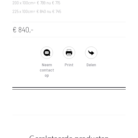
200 x 100cm= € 799 nu € 715
225 x 100cm= € 840 nu € 745
€
840,-
SHARE
Neem
Print
Delen
contact
op
Gerelateerde producten