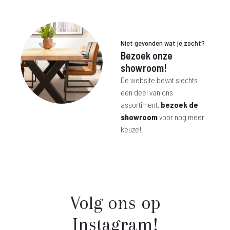
tot
was:
is:
€ 145,-
€ 299,-.
€ 239,-.
Niet gevonden wat je zocht?
Bezoek onze
showroom!
De website bevat slechts
een deel van ons
assortiment,
bezoek de
showroom
voor nog meer
keuze!
Volg ons op
Instagram!