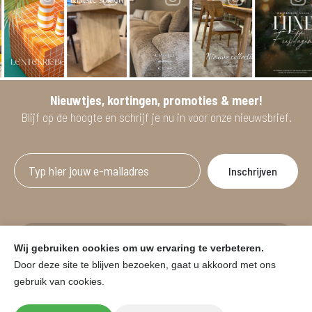
Nieuwtjes, kortingen, promoties & meer!
Blijf op de hoogte en schrijf je nu in voor onze nieuwsbrief.
Afgeprijsde artikelen zijn geldig bij aankoop
Wij gebruiken cookies om uw ervaring te verbeteren.
vanaf minimum 2 willekeurige artikelen.
Door deze site te blijven bezoeken, gaat u akkoord met ons
gebruik van cookies.
© HOUSE & GARDEN - Zuiderdijk 25, 9230 Wetteren
Onder voorbehoud van prijswijzigingen in de winkel en typfouten.