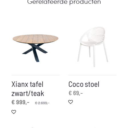
Gerelateerde producten
Xianx tafel
Coco stoel
zwart/teak
€
69,-
spronkelijke
idige
€
999,-
€
2.699,-
prijs
prijs
is:
was:
 999,-.
€ 2.699,-.