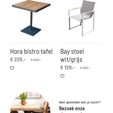
Hora bistro tafel
Bay stoel
wit/grijs
spronkelijke
idige
€
225,-
€
550,-
prijs
prijs
Oorspronkelijke
Huidige
€
129,-
€
375,-
is:
was:
prijs
prijs
 225,-.
€ 550,-.
is:
was:
€ 129,-.
€ 375,-.
Niet gevonden wat je zocht?
Bezoek onze