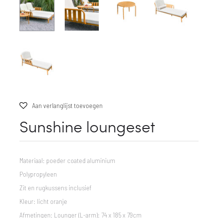
Aan verlanglijst toevoegen
Sunshine loungeset
Materiaal: poeder coated aluminium
Polypropyleen
Zit en rugkussens inclusief
Kleur: licht oranje
Afmetingen: Lounger (L-arm): 74 x 185 x 79cm