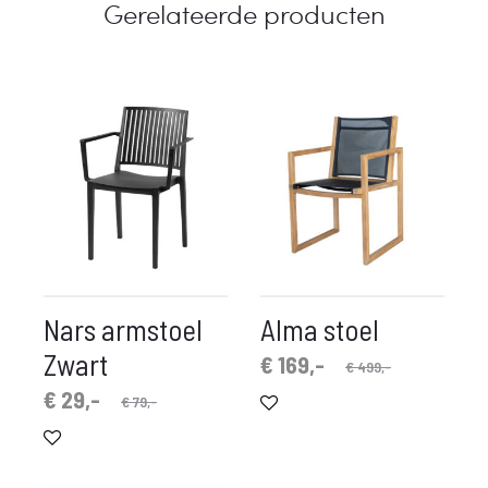
Gerelateerde producten
Nars armstoel
Alma stoel
Zwart
Oorspronkelijke
Huidige
€
169,-
€
499,-
prijs
prijs
pronkelijke
idige
€
29,-
€
79,-
is:
was:
prijs
prijs
€ 169,-.
€ 499,-.
is:
was: