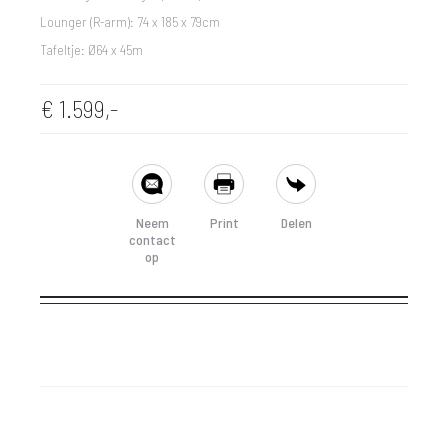
Lounger (R-arm): 74 x 185 x 79cm
Tafeltje: Ø64 x 45m
€
1.599,-
SHARE
Neem
Print
Delen
contact
op