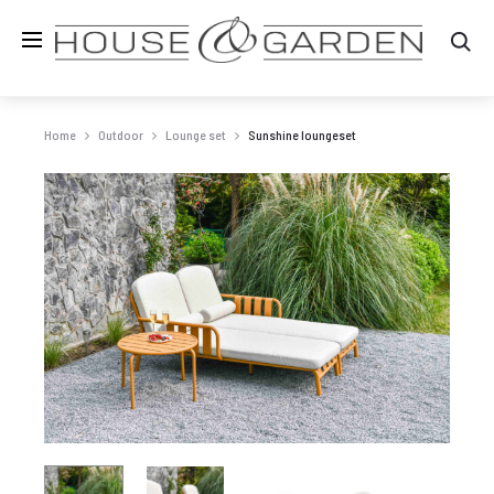
Zo
Home
Outdoor
Lounge set
Sunshine loungeset