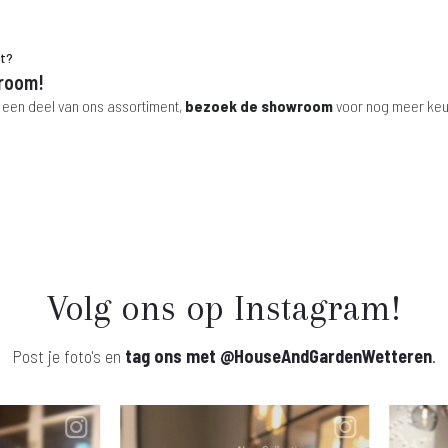
ht?
room!
 een deel van ons assortiment,
bezoek de showroom
voor nog meer keu
Volg ons op Instagram!
Post je foto's en
tag ons met
@HouseAndGardenWetteren
.