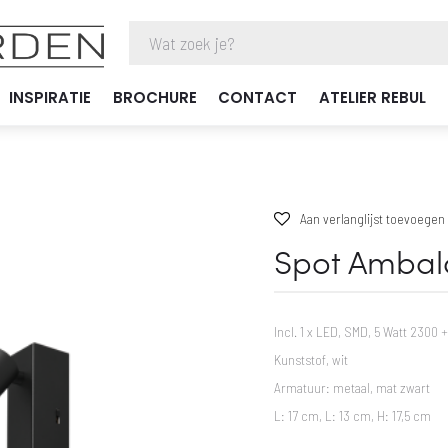
INSPIRATIE
BROCHURE
CONTACT
ATELIER REBUL
Aan verlanglijst toevoegen
Spot Ambal
Incl. 1 x LED, SMD, 5 Watt 2300
Kunststof, wit
Armatuur: metaal, mat zwart
L: 17 cm, L: 13 cm, H: 17,5 cm