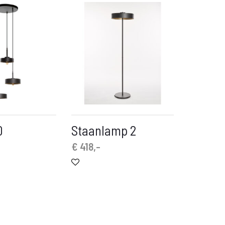
0
Staanlamp 2
€
418,-