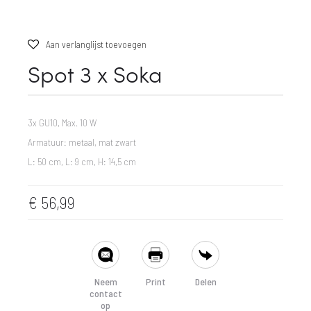
Aan verlanglijst toevoegen
Spot 3 x Soka
3x GU10, Max. 10 W
Armatuur: metaal, mat zwart
L: 50 cm, L: 9 cm, H: 14,5 cm
€
56,99
SHARE
Neem
Print
Delen
contact
op