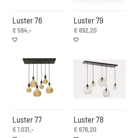
Luster 76
Luster 79
€
594,-
€
892,20
Luster 77
Luster 78
€
1.031,-
€
676,20