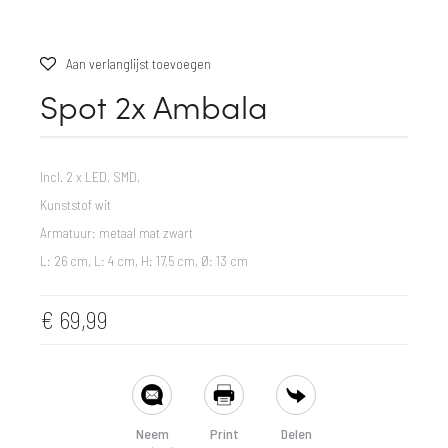
Aan verlanglijst toevoegen
Spot 2x Ambala
Incl. 2 x LED, SMD,
Kunststof wit
Armatuur: metaal mat zwart
L: 26 cm, L: 4 cm, H: 17,5 cm, Ø: 13 cm
€
69,99
SHARE
Neem
Print
Delen