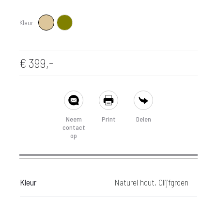
Kleur
Naturel hout
Olijfgroen
€
399,-
SHARE
Neem
Print
Delen
contact
op
Kleur
Naturel hout, Olijfgroen