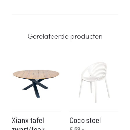
Gerelateerde producten
Xianx tafel
Coco stoel
zwart/teak
€
69,-