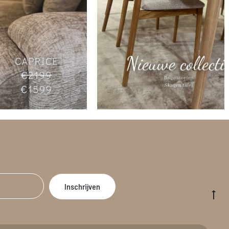
Go
to
to