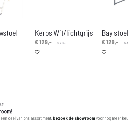
wstoel
Keros Wit/lichtgrijs
Bay stoel
Oorspronkelijke
Huidige
Oorspronkelijke
Huidige
€
129,-
€
129,-
€
216,-
€
3
prijs
prijs
prijs
prijs
is:
was:
is:
was:
€ 129,-.
€ 216,-.
€ 129,-.
€ 375,-.
ht?
room!
 een deel van ons assortiment,
bezoek de showroom
voor nog meer keu