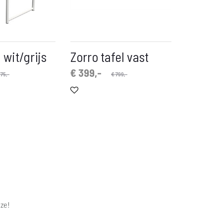
 wit/grijs
Zorro tafel vast
Oorspronkelijke
Huidige
€
399,-
75,-
€
799,-
prijs
prijs
is:
was:
€ 399,-.
€ 799,-.
ze!