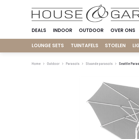
DEALS
INDOOR
OUTDOOR
OVER ONS
LOUNGE SETS
TUINTAFELS
STOELEN
LI
Home
Outdoor
Parasols
Staande parasols
Seattle Para