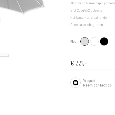
Aluminium frame gepolijst beh
Stof 250g/m2 polyester
Met kantel- en draaihendel
Geen basis inbegrepen
Kleur
Lichtgrijs
Wit
Zwart
€
221,-
Vragen?
SHARE
Neem contact op