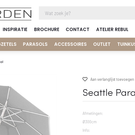
INSPIRATIE
BROCHURE
CONTACT
ATELIER REBUL
GZETELS
PARASOLS
ACCESSOIRES
OUTLET
TUINKU
sol
Aan verlanglijst toevoegen
Seattle Par
Afmetingen:
Ø300cm
Info: