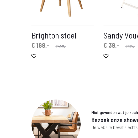
Brighton stoel
Sandy Vou
Oorspronkelijke
Huidige
Oorspronkelijke
Huidige
€
169,-
€
39,-
€
450,-
€
125,-
prijs
prijs
prijs
prijs
is:
was:
is:
was:
€ 169,-.
€ 450,-.
€ 39,-.
€ 125,-.
Niet gevonden wat je zoc
Bezoek onze show
De website bevat slechts