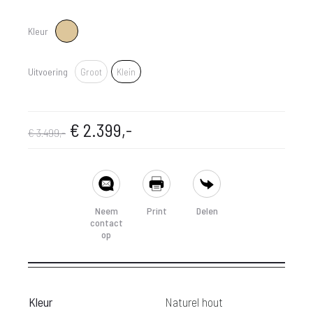
Kleur
Naturel hout
Groot
Uitvoering
Groot
Klein
Klein
Oorspronkelijke
Huidige
€
2.399,-
€
3.499,-
prijs
prijs
SHARE
was:
is:
Neem
Print
Delen
contact
€ 3.499,-.
€ 2.399,-.
op
Kleur
Naturel hout