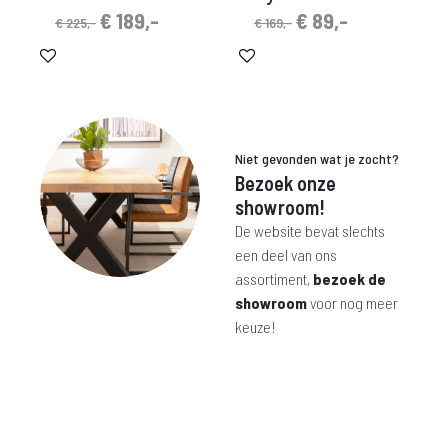
Oorspronkelijke
Huidige
Oorspronkelijke
Huidige
€
189,-
€
89,-
€
225,-
€
169,-
prijs
prijs
prijs
prijs
was:
is:
was:
is:
€ 225,-.
€ 189,-.
€ 169,-.
€ 89,-.
Niet gevonden wat je zocht?
Bezoek onze
showroom!
De website bevat slechts
een deel van ons
assortiment,
bezoek de
showroom
voor nog meer
keuze!