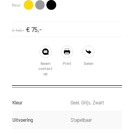
Kleur
Geel
Grijs
Zwart
Oorspronkelijke
Huidige
€
75,-
€
140,-
prijs
prijs
SHARE
was:
is:
Neem
Print
Delen
contact
€ 140,-.
€ 75,-.
op
Kleur
Geel, Grijs, Zwart
Uitvoering
Stapelbaar