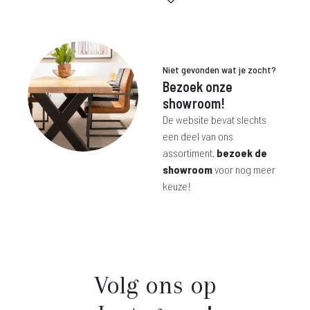
€ 169,-.
€ 450,-.
is:
was:
€ 999,-.
€ 2.699,-.
Niet gevonden wat je zocht?
Bezoek onze
showroom!
De website bevat slechts
een deel van ons
assortiment,
bezoek de
showroom
voor nog meer
keuze!
Volg ons op