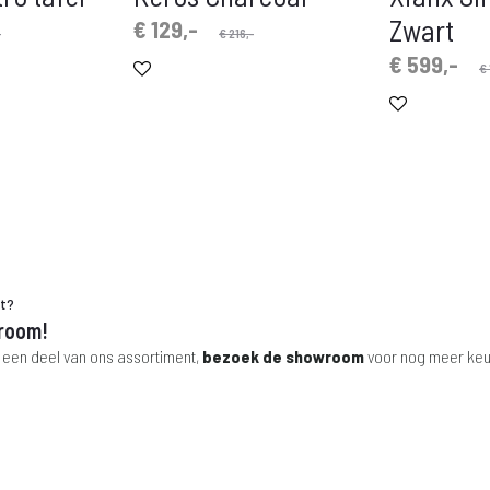
Zwart
Oorspronkelijke
Huidige
€
129,-
-
€
216,-
prijs
prijs
Oorspronkelijke
Huidige
€
599,-
€
is:
was:
prijs
prijs
€ 129,-.
€ 216,-.
is:
was:
€ 599,-.
€ 1.199,-.
ht?
room!
 een deel van ons assortiment,
bezoek de showroom
voor nog meer keu