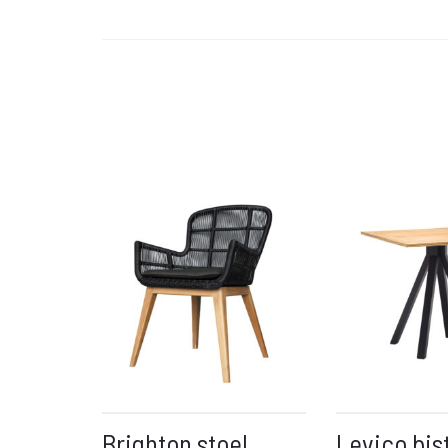
Brighton stoel
Levico bist