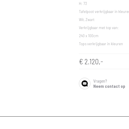
H: 73
Tafelpoot verkrijgbaar in kleure
Wit, Zwart
Verkrijgbaar met top van:
240 x 100cm
Tops verkrijgbaar in kleuren
€
2.120,-
Vragen?
SHARE
Neem contact op