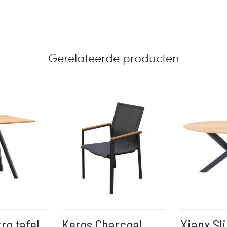
Gerelateerde producten
ro tafel
Keros Charcoal
Xianx Sli