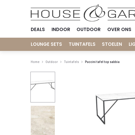
DEALS
INDOOR
OUTDOOR
OVER ONS
LOUNGE SETS
TUINTAFELS
STOELEN
LI
Home
Outdoor
Tuintafels
Puccini tafel top sabbia