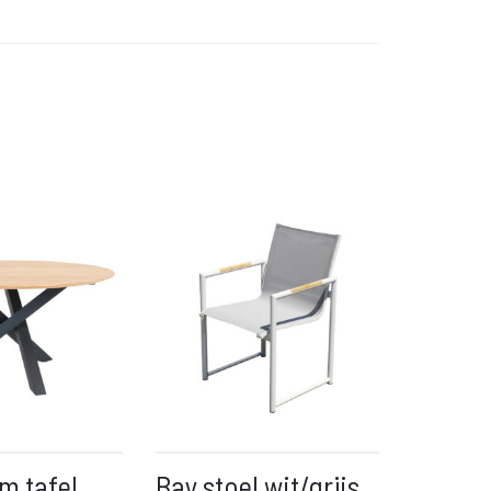
m tafel
Bay stoel wit/grijs