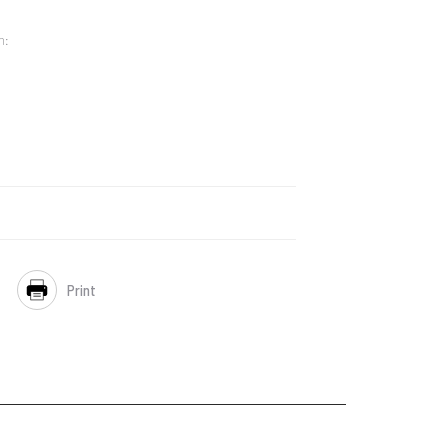
n:
Print