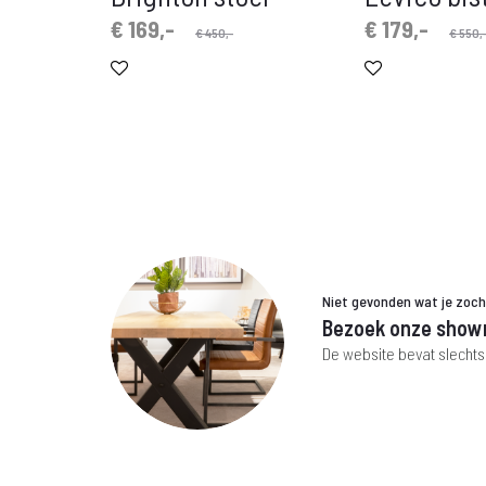
Oorspronkelijke
Huidige
Oorspronkelijke
Huidige
€
169,-
€
179,-
€
450,-
€
550,
prijs
prijs
prijs
prijs
is:
was:
is:
was:
€ 169,-.
€ 450,-.
€ 179,-.
€ 550,-.
Niet gevonden wat je zoc
Bezoek onze show
De website bevat slechts