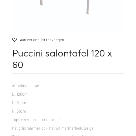
Aan verlanglijst toevoegen
Puccini salontafel 120 x
60
Afmetingen top:
B: 120cm
D: 60cm
H: 36cm
Tops verkrijgbaar in kleuren:
Mat grijs marmerlook, Mat wit marmerlook, Beige