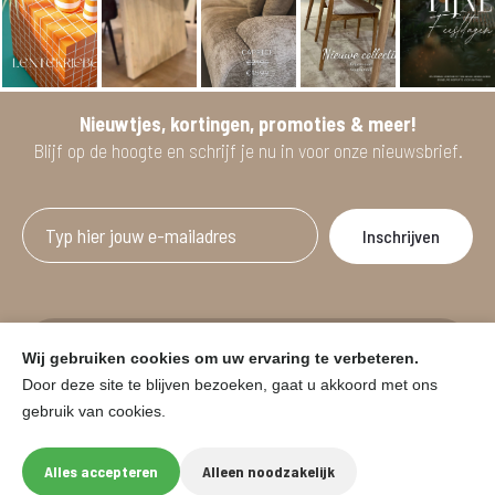
Nieuwtjes, kortingen, promoties & meer!
Blijf op de hoogte en schrijf je nu in voor onze nieuwsbrief.
Afgeprijsde artikelen zijn geldig bij aankoop
Wij gebruiken cookies om uw ervaring te verbeteren.
vanaf minimum 2 willekeurige artikelen.
Door deze site te blijven bezoeken, gaat u akkoord met ons
gebruik van cookies.
© HOUSE & GARDEN - Zuiderdijk 25, 9230 Wetteren
Onder voorbehoud van prijswijzigingen in de winkel en typfouten.
Alles accepteren
Alleen noodzakelijk