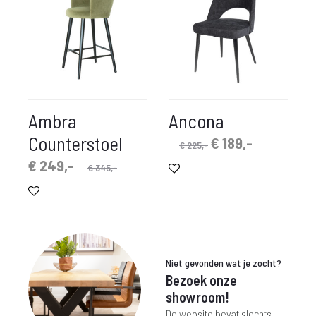
Ambra
Ancona
Counterstoel
Oorspronkelijke
Huidige
€
189,-
€
225,-
prijs
prijs
rspronkelijke
idige
€
249,-
€
345,-
was:
is:
prijs
prijs
€ 225,-.
€ 189,-.
is:
was:
 249,-.
€ 345,-.
Niet gevonden wat je zocht?
Bezoek onze
showroom!
De website bevat slechts