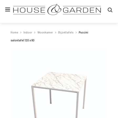
Zo
Home
Indoor
Woonkamer
Bijzettafels
Puccini
salontafel 120 x 60