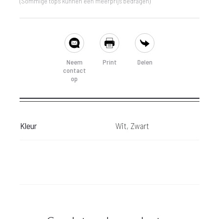
(Sommige tops kunnen een meerprijs bedragen)
SHARE
Neem
Print
Delen
contact
op
Kleur
Wit, Zwart