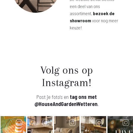
een deel van ons
assortiment,
bezoek de
showroom
voor nog meer
keuze!
Volg ons op
Instagram!
Post je foto's en
tag ons met
@HouseAndGardenWetteren
.