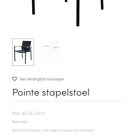
Aan verlanglijst toevoegen
Pointe stapelstoel
Maat: 56 x 61 x 85cm
Materiaal:
Aluminium frame met teak armsteun en textileen.