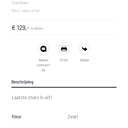
Stapelbaar.
Kleur: zwart of wit
pronkelijke
dige
€
129,-
€
360,-
prijs
prijs
SHARE
is:
was:
Neem
Print
Delen
contact
 129,-.
€ 360,-.
op
Beschrijving
Laatste stuks in wit!
Kleur
Zwart