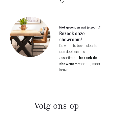
€ 129,-.
€ 216,-.
is:
was:
€ 179,-.
€ 550,-.
Niet gevonden wat je zocht?
Bezoek onze
showroom!
De website bevat slechts
een deel van ons
assortiment,
bezoek de
showroom
voor nog meer
keuze!
Volg ons op