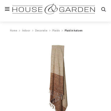
Zo
Home
Indoor
Decoratie
Plaids
Plaid in katoen