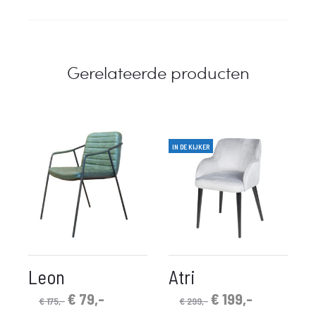
Gerelateerde producten
IN DE KIJKER
Leon
Atri
Oorspronkelijke
Huidige
Oorspronkelijke
Huidige
€
79,-
€
199,-
€
175,-
€
299,-