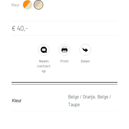
Kleur
Beige / Oranje
Beige / Taupe
€
40,-
SHARE
Neem
Print
Delen
contact
op
Beige / Oranje, Beige /
Kleur
Taupe