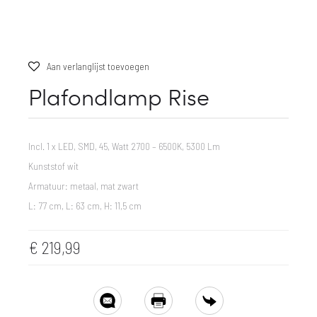
Aan verlanglijst toevoegen
Plafondlamp Rise
Incl. 1 x LED, SMD, 45, Watt 2700 – 6500K, 5300 Lm
Kunststof wit
Armatuur: metaal, mat zwart
L: 77 cm, L: 63 cm, H: 11,5 cm
€
219,99
SHARE