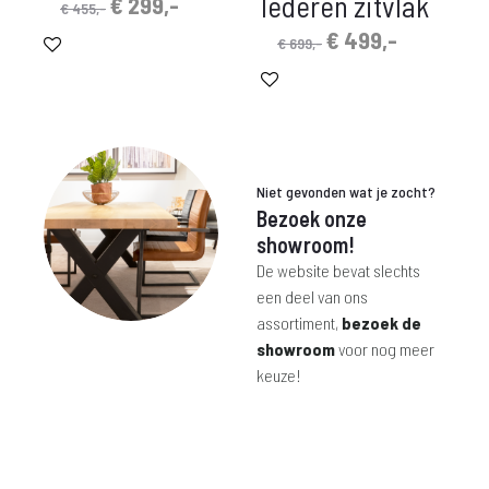
lederen zitvlak
Oorspronkelijke
Huidige
€
299,-
€
455,-
prijs
prijs
Oorspronkelijke
Huidige
€
499,-
€
699,-
was:
is:
prijs
prijs
€ 455,-.
€ 299,-.
was:
is:
€ 699,-.
€ 499,-.
Niet gevonden wat je zocht?
Bezoek onze
showroom!
De website bevat slechts
een deel van ons
assortiment,
bezoek de
showroom
voor nog meer
keuze!