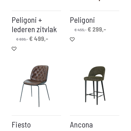
Peligoni +
Peligoni
lederen zitvlak
Oorspronkelijke
Huidige
€
299,-
€
455,-
prijs
prijs
Oorspronkelijke
Huidige
€
499,-
€
699,-
was:
is:
prijs
prijs
€ 455,-.
€ 299,-.
was:
is:
€ 699,-.
€ 499,-.
Fiesto
Ancona