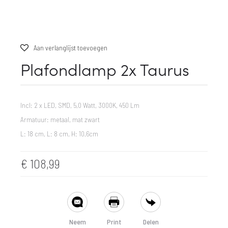
Aan verlanglijst toevoegen
Plafondlamp 2x Taurus
Incl: 2 x LED, SMD, 5,0 Watt, 3000K, 450 Lm
Armatuur: metaal, mat zwart
L: 18 cm, L: 8 cm, H: 10,6cm
€
108,99
SHARE
Neem
Print
Delen