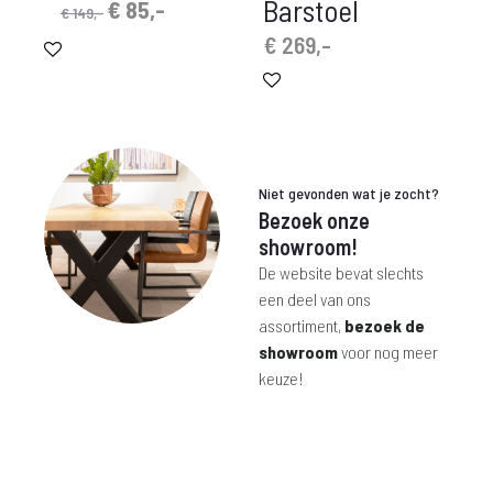
Barstoel
Oorspronkelijke
Huidige
€
85,-
€
149,-
prijs
prijs
€
269,-
was:
is:
€ 149,-.
€ 85,-.
Niet gevonden wat je zocht?
Bezoek onze
showroom!
De website bevat slechts
een deel van ons
assortiment,
bezoek de
showroom
voor nog meer
keuze!