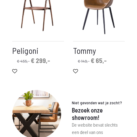
Peligoni
Tommy
Oorspronkelijke
Huidige
Oorspronkelijke
Huidige
€
299,-
€
65,-
€
455,-
€
149,-
prijs
prijs
prijs
prijs
was:
is:
was:
is:
€ 455,-.
€ 299,-.
€ 149,-.
€ 65,-.
Niet gevonden wat je zocht?
Bezoek onze
showroom!
De website bevat slechts
een deel van ons