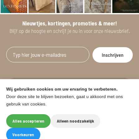
Nieuwtjes, kortingen, promoties & meer!
Blijf op de hoogte en schrijf je nu in voor onze nieuwsbrief.
Afgeprijsde artikelen zijn geldig bij aankoop
Wij gebruiken cookies om uw ervaring te verbeteren.
vanaf minimum 2 willekeurige artikelen.
Door deze site te blijven bezoeken, gaat u akkoord met ons
gebruik van cookies.
© HOUSE & GARDEN - Zuiderdijk 25, 9230 Wetteren
Onder voorbehoud van prijswijzigingen in de winkel en typfouten.
Alles accepteren
Alleen noodzakelijk
Website by
Eegix
F
I
Voorkeuren
a
n