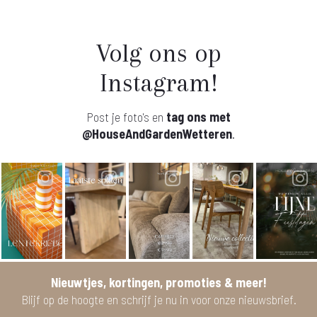
Volg ons op
Instagram!
Post je foto's en
tag ons met
@HouseAndGardenWetteren
.
Nieuwtjes, kortingen, promoties & meer!
Blijf op de hoogte en schrijf je nu in voor onze nieuwsbrief.