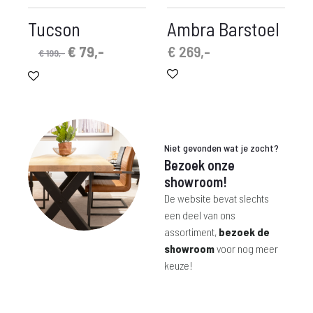
Tucson
Ambra Barstoel
Oorspronkelijke
Huidige
€
79,-
€
269,-
€
199,-
prijs
prijs
was:
is:
€ 199,-.
€ 79,-.
Niet gevonden wat je zocht?
Bezoek onze
showroom!
De website bevat slechts
een deel van ons
assortiment,
bezoek de
showroom
voor nog meer
keuze!