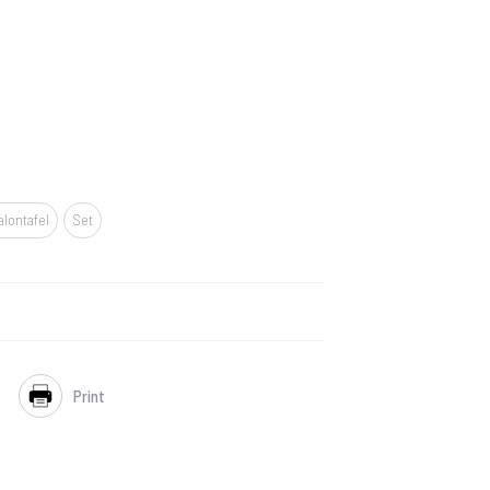
alontafel
Set
Print