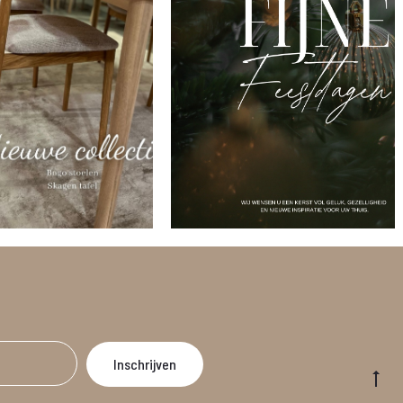
Go
to