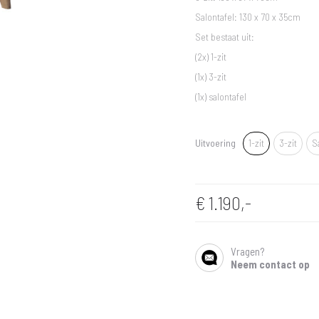
Salontafel: 130 x 70 x 35cm
Set bestaat uit:
(2x) 1-zit
(1x) 3-zit
(1x) salontafel
Uitvoering
1-zit
3-zit
S
€
1.190,-
Vragen?
SHARE
Neem contact op