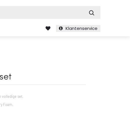
Zoek
Klantenservice
set
n volledige set.
ry Foam.