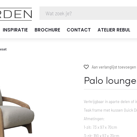
INSPIRATIE
BROCHURE
CONTACT
ATELIER REBUL
geset
Aan verlanglijst toevoegen
Palo lounge
Verkrijgbaar in aparte delen of i
Teak frame met kussen Quick D
Afmetingen:
1-zit: 73 x 97 x 70cm
3-zit: 190 x 97 x 70cm