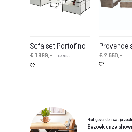
Sofa set Portofino
Provence s
Huidige
Oorspronkelijke
€
1.899,-
€
2.650,-
€
3.999,-
prijs
prijs
is:
was:
€ 1.899,-.
€ 3.999,-.
Niet gevonden wat je zoc
Bezoek onze show