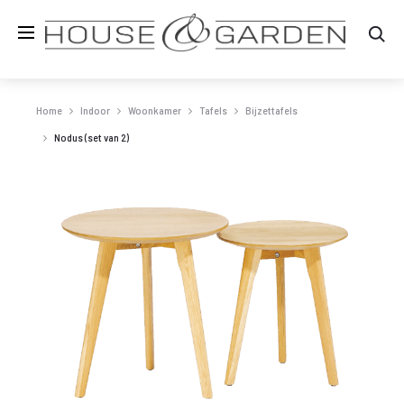
Zo
Home
Indoor
Woonkamer
Tafels
Bijzettafels
Nodus (set van 2)