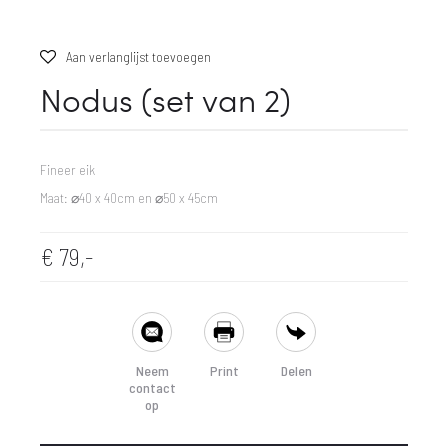
Aan verlanglijst toevoegen
Nodus (set van 2)
Fineer eik
Maat: ⌀40 x 40cm en ⌀50 x 45cm
€
79,-
SHARE
Neem
Print
Delen
contact
op