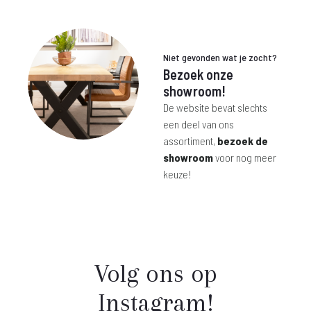
€ 455,-.
€ 299,-.
was:
is:
€ 699,-.
€ 499,-.
Niet gevonden wat je zocht?
Bezoek onze
showroom!
De website bevat slechts
een deel van ons
assortiment,
bezoek de
showroom
voor nog meer
keuze!
Volg ons op
Instagram!