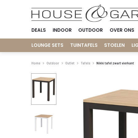
DEALS
INDOOR
OUTDOOR
OVER ONS
LOUNGE SETS
TUINTAFELS
STOELEN
LI
Home
Outdoor
Outlet
Tafels
Nikki tafel zwart vierkant