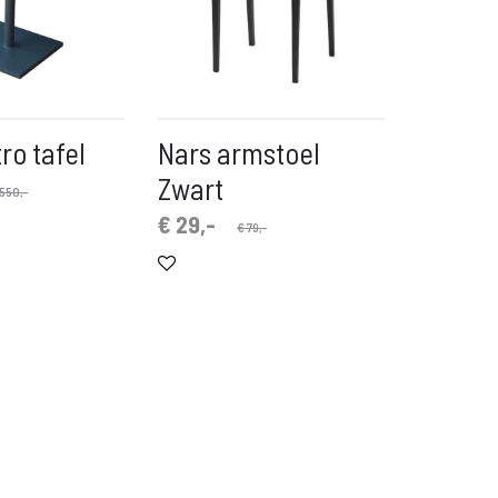
ro tafel
Nars armstoel
Zwart
550,-
Oorspronkelijke
Huidige
€
29,-
€
79,-
prijs
prijs
is:
was:
€ 29,-.
€ 79,-.