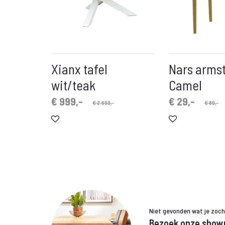
Xianx tafel
Nars arms
wit/teak
Camel
Oorspronkelijke
Huidige
Oorspronkelijke
Huidige
€
999,-
€
29,-
€
2.699,-
€
89,-
prijs
prijs
prijs
prijs
is:
was:
is:
was:
€ 999,-.
€ 2.699,-.
€ 29,-.
€ 89,-.
Niet gevonden wat je zoc
Bezoek onze show