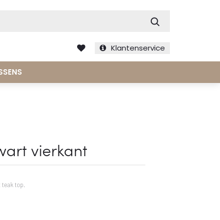
Zoek
Klantenservice
SSENS
zwart vierkant
 teak top.