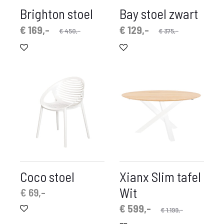
Brighton stoel
Bay stoel zwart
spronkelijke
idige
Oorspronkelijke
Huidige
€
169,-
€
129,-
€
450,-
€
375,-
prijs
prijs
prijs
prijs
is:
was:
is:
was:
€ 169,-.
€ 450,-.
€ 129,-.
€ 375,-.
Coco stoel
Xianx Slim tafel
Wit
€
69,-
Oorspronkelijke
Huidige
€
599,-
€
1.199,-
prijs
prijs