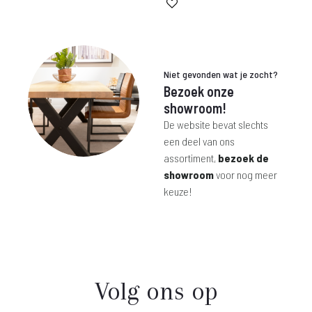
is:
was:
€ 599,-.
€ 1.199,-.
Niet gevonden wat je zocht?
Bezoek onze
showroom!
De website bevat slechts
een deel van ons
assortiment,
bezoek de
showroom
voor nog meer
keuze!
Volg ons op