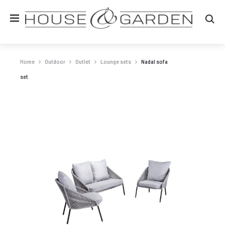
Zo
Home
Outdoor
Outlet
Lounge sets
Nadal sofa
set