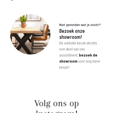
is:
was:
€ 199,-.
€ 330,-.
Niet gevonden wat je zocht?
Bezoek onze
showroom!
De website bevat slechts
een deel van ons
assortiment,
bezoek de
showroom
voor nog meer
keuze!
Volg ons op