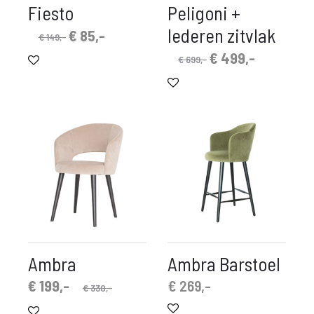
Fiesto
Peligoni +
lederen zitvlak
Oorspronkelijke
Huidige
€
85,-
€
149,-
prijs
prijs
Oorspronkelijke
Huidige
€
499,-
€
699,-
was:
is:
prijs
prijs
€ 149,-.
€ 85,-.
was:
is:
€ 699,-.
€ 499,-.
Ambra
Ambra Barstoel
spronkelijke
idige
€
199,-
€
269,-
€
330,-
prijs
prijs