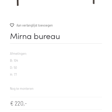
Aan verlanglijst toevoegen
Mirna bureau
Afmetingen:
B: 104
D: 50
H: 77
Nog te monteren
€
220,-