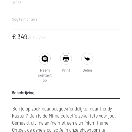
H: 125
Nog te monteren
spronkelijke
dige
€
349,-
€
375,-
prijs
prijs
SHARE
is:
was:
Neem
Print
Delen
contact
 349,-.
€ 375,-.
op
Beschrijving
Ben je op zoek naar budgetvriendelijke maar trendy
kasten? Dan is de Mirna collectie zeker iets voor jou!
Gemaakt uit melamine met een aluminium
frame.
Ontdek de gehele collectie in onze showroom te