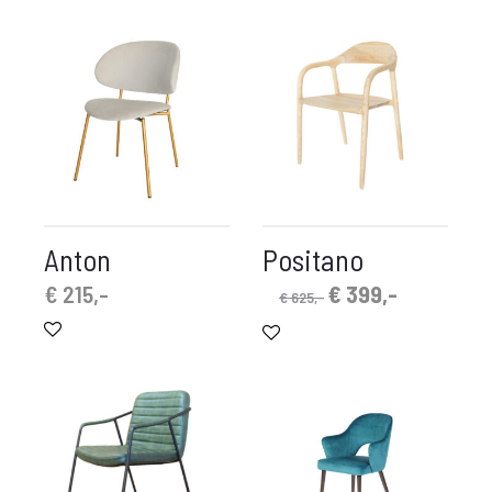
Anton
Positano
Oorspronkelijke
Huidige
€
215,-
€
399,-
€
625,-
prijs
prijs
was:
is:
€ 625,-.
€ 399,-.