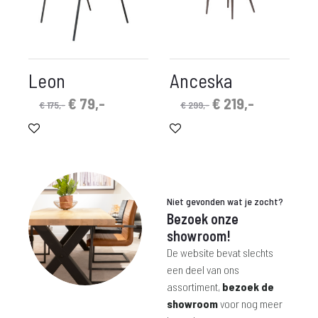
Leon
Anceska
Oorspronkelijke
Huidige
Oorspronkelijke
Huidige
€
79,-
€
219,-
€
175,-
€
299,-
prijs
prijs
prijs
prijs
was:
is:
was:
is:
€ 175,-.
€ 79,-.
€ 299,-.
€ 219,-.
Niet gevonden wat je zocht?
Bezoek onze
showroom!
De website bevat slechts
een deel van ons
assortiment,
bezoek de
showroom
voor nog meer