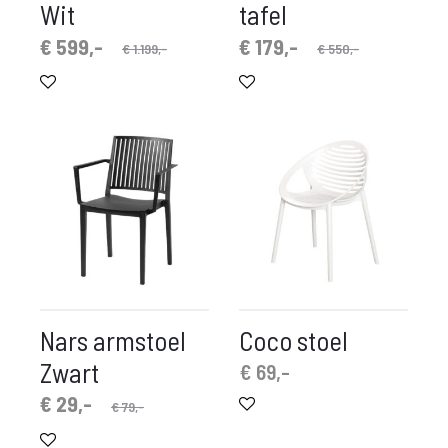
Wit
tafel
spronkelijke
idige
Oorspronkelijke
Huidige
€
599,-
€
179,-
€
1.199,-
€
550,-
prijs
prijs
prijs
prijs
is:
was:
is:
was:
 599,-.
€ 1.199,-.
€ 179,-.
€ 550,-.
Nars armstoel
Coco stoel
Zwart
€
69,-
pronkelijke
idige
€
29,-
€
79,-
prijs
prijs